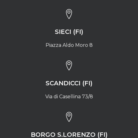
SIECI (FI)
Piazza Aldo Moro 8
SCANDICCI (FI)
Via di Casellina 73/8
BORGO S.LORENZO (FI)