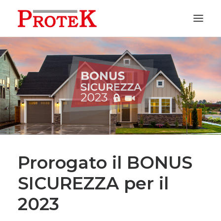
HOME
CHI SIAMO
SOLUZIONI
NEWS
CONTATTI
PREVENTIVI
Prorogato il BONUS
ASSISTENZA
SICUREZZA per il
2023