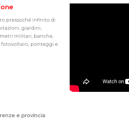
zione
ro pressoché infinito di
tazioni, giardini,
imetri militari, banche,
 fotovoltaici, ponteggi e
irenze e provincia