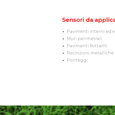
Sensori da applica
Pavimenti interni ed e
Muri perimetrali
Pavimenti flottanti
Recinzioni metalliche
Ponteggi