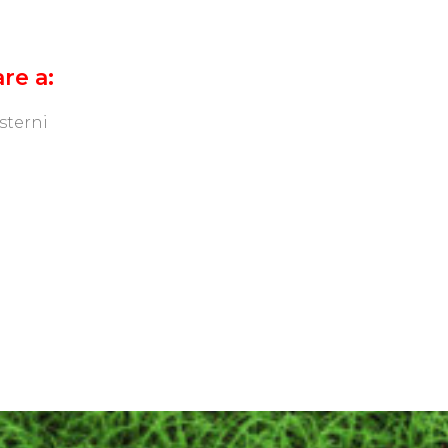
re a:
sterni