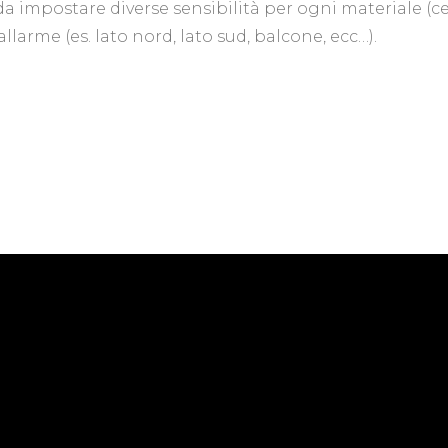
 da impostare diverse sensibilità per ogni materiale (c
allarme (es. lato nord, lato sud, balcone, ecc…).