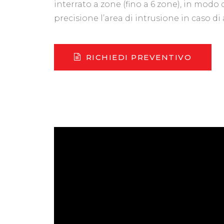
interrato a zone (fino a 6 zone), in modo
precisione l’area di intrusione in caso di 
RICHIEDI PREVENTIVO