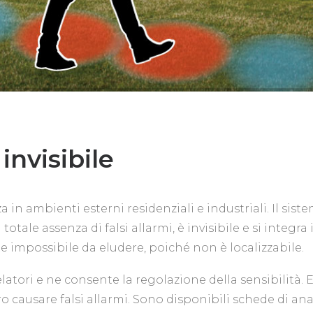
invisibile
in ambienti esterni residenziali e industriali. Il sistem
otale assenza di falsi allarmi, è invisibile e si integra 
 impossibile da eludere, poiché non è localizzabile.
velatori e ne consente la regolazione della sensibilità. 
 causare falsi allarmi. Sono disponibili schede di anal