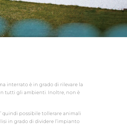
a interrato è in grado di rilevare la
in tutti gli ambienti. Inoltre, non è
E’ quindi possibile tollerare animali
isi in grado di dividere l’impianto