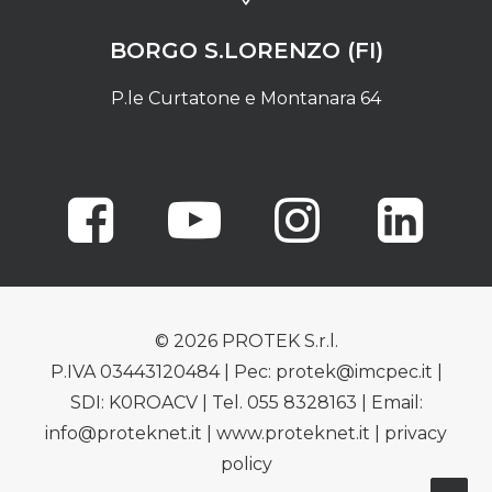
BORGO S.LORENZO (FI)
P.le Curtatone e Montanara 64
© 2026 PROTEK S.r.l.
P.IVA 03443120484 | Pec: protek@imcpec.it |
SDI: K0ROACV | Tel. 055 8328163 | Email:
info@proteknet.it | www.proteknet.it |
privacy
policy