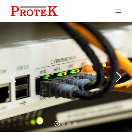
HOME
CHI SIAMO
SOLUZIONI
NEWS
CONTATTI
PREVENTIVI
ASSISTENZA