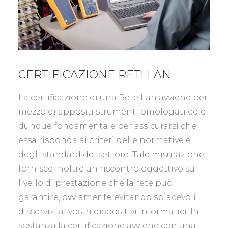
CERTIFICAZIONE RETI LAN
La certificazione di una Rete Lan avviene per
mezzo di appositi strumenti omologati ed è
dunque fondamentale per assicurarsi che
essa risponda ai criteri delle normative e
degli standard del settore. Tale misurazione
fornisce inoltre un riscontro oggettivo sul
livello di prestazione che la rete può
garantire, ovviamente evitando spiacevoli
disservizi ai vostri dispositivi informatici. In
sostanza la certificazione avviene con una