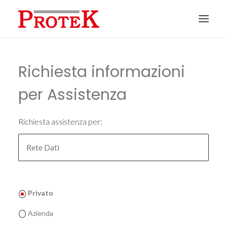
HOME
Richiesta informazioni
CHI SIAMO
per Assistenza
SOLUZIONI
NEWS
Richiesta assistenza per:
CONTATTI
PREVENTIVI
ASSISTENZA
Privato
Azienda